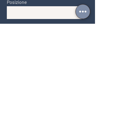
Posizione
Invia un messaggio
Carica in formato PDF
Carica file supportato (Max 15MB)
Invia la Tua Candidatura